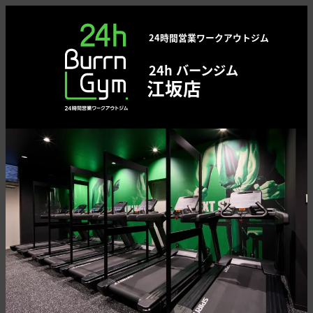
メ
イ
24時間営業ワークアウトジム
ン
コ
24h バーンジム
ン
江坂店
テ
ン
ツ
へ
移
動